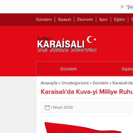
"Şüphesiz gü
Gündem
Siyaset
Ekonomi
Spor
Eğitim
S
Gündem
Siyas
Anasayfa
»
Uncategorized
»
Gündem
»
Karaisalı’d
Karaisalı’da Kuva-yi Milliye Ruh
1 Nisan 2026