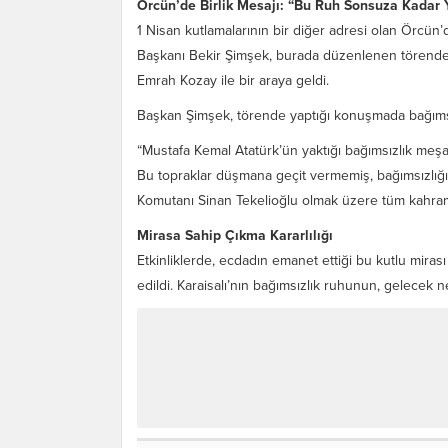
Örcün’de Birlik Mesajı: “Bu Ruh Sonsuza Kadar
1 Nisan kutlamalarının bir diğer adresi olan Örcün’d
Başkanı Bekir Şimşek, burada düzenlenen törend
Emrah Kozay ile bir araya geldi.
Başkan Şimşek, törende yaptığı konuşmada bağımsız
“Mustafa Kemal Atatürk’ün yaktığı bağımsızlık meşal
Bu topraklar düşmana geçit vermemiş, bağımsızlığın
Komutanı Sinan Tekelioğlu olmak üzere tüm kahram
Mirasa Sahip Çıkma Kararlılığı
Etkinliklerde, ecdadın emanet ettiği bu kutlu mirası
edildi. Karaisalı’nın bağımsızlık ruhunun, gelecek n