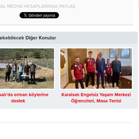
AL MEDYA HESAPLARINDA PAYLAŞ
 Çekebilecek Diğer Konular
salı’da orman köylerine
Karaisalı Engelsiz Yaşam Merkezi
destek
Öğrencileri, Masa Tenisi
Şampiyonası’nda İl Üçüncüsü
Oldu!