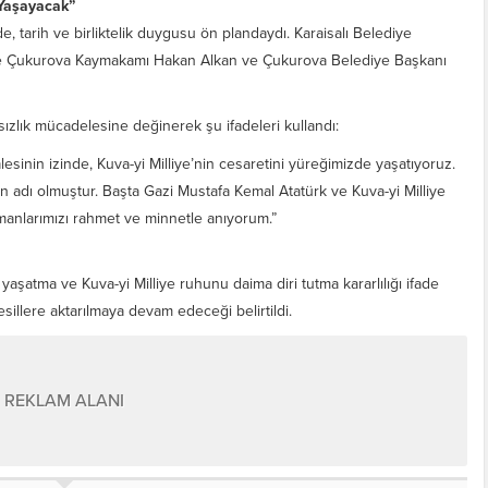
 Yaşayacak”
e, tarih ve birliktelik duygusu ön plandaydı. Karaisalı Belediye
e Çukurova Kaymakamı Hakan Alkan ve Çukurova Belediye Başkanı
lık mücadelesine değinerek şu ifadeleri kullandı:
esinin izinde, Kuva-yi Milliye’nin cesaretini yüreğimizde yaşatıyoruz.
 adı olmuştur. Başta Gazi Mustafa Kemal Atatürk ve Kuva-yi Milliye
anlarımızı rahmet ve minnetle anıyorum.”
 yaşatma ve Kuva-yi Milliye ruhunu daima diri tutma kararlılığı ifade
esillere aktarılmaya devam edeceği belirtildi.
REKLAM ALANI