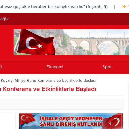
çlükle beraber bir kolaylık vardır." (İnşirah, 5) |
"Allah s
ağlık
et
Ekonomi
Spor
a Kuva-yi Milliye Ruhu Konferans ve Etkinliklerle Başladı
u Konferans ve Etkinliklerle Başladı