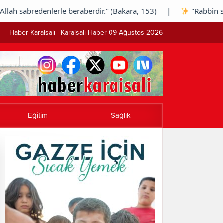
abredenlerle beraberdir." (Bakara, 153) |
"Rabbin seni ter
Haber Karaisalı | Karaisalı Haber 09 Ağustos 2026
Eğitim
Sağlık