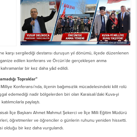
aline karşı sergilediği destansı duruşun yıl dönümü, ilçede düzenlenen
n organize edilen konferans ve Örcün’de gerçekleşen anma
kahramanlar bir kez daha yâd edildi.
samadığı Topraklar”
Milliye Konferansı’nda, ilçenin bağımsızlık mücadelesindeki kilit rolü
işgal edemediği nadir bölgelerden biri olan Karaisalı’daki Kuva-yi
 katılımcılarla paylaştı.
isalı İlçe Başkanı Ahmet Mahmut Şekerci ve İlçe Milli Eğitim Müdürü
leri, öğretmenler ve öğrenciler o günlerin ruhunu yeniden hissetti.
si olduğu bir kez daha vurgulandı.