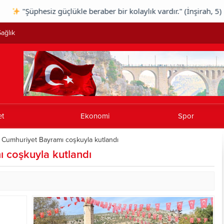
phesiz güçlükle beraber bir kolaylık vardır." (İnşirah, 5) |
ağlık
et
Ekonomi
Spor
a Cumhuriyet Bayramı coşkuyla kutlandı
ı coşkuyla kutlandı