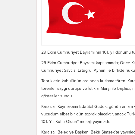
29 Ekim Cumhuriyet Bayramı’nın 101. yıl dönümü tüm
29 Ekim Cumhuriyet Bayramı kapsamında; Önce Kar
Cumhuriyet Savcısı Ertuğrul Ayhan ile birlikte hükü
Tebriklerin kabulünün ardından kutlama töreni Kar
törenler saygı duruşu ve İstiklal Marşı ile başladı, 
gösteriler sundu.
Karaisalı Kaymakamı Eda Sel Güdek, günün anlam 
vücudum elbet bir gün toprak olacaktır, ancak Türki
101. Yılı Kutlu Olsun” mesajı yayınladı.
Karaisalı Belediye Başkanı Bekir Şimşek’te yayınla