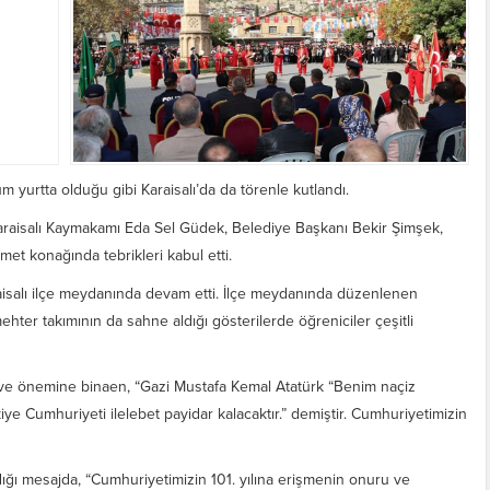
 yurtta olduğu gibi Karaisalı’da da törenle kutlandı.
aisalı Kaymakamı Eda Sel Güdek, Belediye Başkanı Bekir Şimşek,
met konağında tebrikleri kabul etti.
aisalı ilçe meydanında devam etti. İlçe meydanında düzenlenen
mehter takımının da sahne aldığı gösterilerde öğreniciler çeşitli
ve önemine binaen, “Gazi Mustafa Kemal Atatürk “Benim naçiz
ye Cumhuriyeti ilelebet payidar kalacaktır.” demiştir. Cumhuriyetimizin
dığı mesajda, “Cumhuriyetimizin 101. yılına erişmenin onuru ve