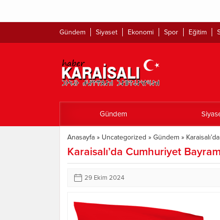
"Şü
Gündem
Siyaset
Ekonomi
Spor
Eğitim
S
Gündem
Siyas
Anasayfa
»
Uncategorized
»
Gündem
»
Karaisalı’d
Karaisalı’da Cumhuriyet Bayram
29 Ekim 2024