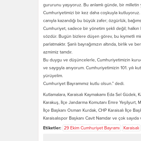
gururunu yaşıyoruz. Bu anlamlı günde, bir milletin
Cumhuriyetimizi bir kez daha coşkuyla kutluyoruz. 
canıyla kazandığı bu büyük zafer; özgürlük, bağıms
Cumhuriyet, sadece bir yönetim şekli değil; halkın 
sözdür. Bugün bizlere düşen görev, bu kıymetli mi
parlatmaktır. Şanlı bayrağımızın altında, birlik ve b
azmimiz tamdır.
Bu duygu ve düşüncelerle, Cumhuriyetimizin kuruc
ve saygıyla anıyorum. Cumhuriyetimizin 101. yılı kut
yürüyelim.
Cumhuriyet Bayramımız kutlu olsun.” dedi.
Kutlamalara, Karaisalı Kaymakamı Eda Sel Güdek, Ka
Karakuş, İlçe Jandarma Komutanı Emre Yeşilyurt, M
İlçe Başkanı Osman Kurdak, CHP Karaisalı İlçe Başk
Karaisalıspor Başkanı Cavit Namdar ve çok sayıda v
Etiketler:
29 Ekim Cumhuriyet Bayramı
Karaisalı