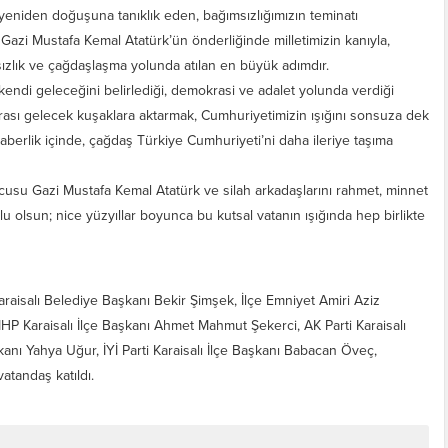
 yeniden doğuşuna tanıklık eden, bağımsızlığımızın teminatı
Gazi Mustafa Kemal Atatürk’ün önderliğinde milletimizin kanıyla,
ızlık ve çağdaşlaşma yolunda atılan en büyük adımdır.
kendi geleceğini belirlediği, demokrasi ve adalet yolunda verdiği
rası gelecek kuşaklara aktarmak, Cumhuriyetimizin ışığını sonsuza dek
eraberlik içinde, çağdaş Türkiye Cumhuriyeti’ni daha ileriye taşıma
usu Gazi Mustafa Kemal Atatürk ve silah arkadaşlarını rahmet, minnet
lu olsun; nice yüzyıllar boyunca bu kutsal vatanın ışığında hep birlikte
raisalı Belediye Başkanı Bekir Şimşek, İlçe Emniyet Amiri Aziz
HP Karaisalı İlçe Başkanı Ahmet Mahmut Şekerci, AK Parti Karaisalı
anı Yahya Uğur, İYİ Parti Karaisalı İlçe Başkanı Babacan Öveç,
atandaş katıldı.