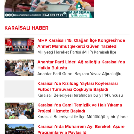
KARAİSALI HABER
MHP Karaisalı 15. Olağan İlçe Kongresi’nde
Ahmet Mahmut Şekerci Güven Tazeledi
Milliyetçi Hareket Partisi (MHP) Karaisalı İlçe
Başkanlığı’nın 15. Olağan İlçe Kongresi, yoğun
Anahtar Parti Lideri Ağıralioğlu Karaisalı’da
katılımla gerçekleştirildi. Tek listeyle gidilen
Halkla Buluştu
kongrede mevcut İlçe Başkanı Ahmet Mahmut
Anahtar Parti Genel Başkanı Yavuz Ağıralioğlu,
Şekerci, delegelerin oylarıyla yeniden ilçe
Adana teşkilatı tarafından düzenlenen 2. Kızıldağ
başkanlığına seçilerek...
Karaisalı’da Kızıldağ Yaylası Köylerarası
Yayla Şenlikleri kapsamında geldiği Karaisalı’da
Futbol Turnuvası Coşkuyla Başladı
vatandaşların ilgisiyle karşılandı. Karaisalı’da
Karaisalı Belediyesi tarafından bu yıl 14’üncüsü
partililer, Ağıralioğlu’nu çiçeklerle karşıladı.
düzenlenen Kızıldağ Yaylası Köylerarası Futbol
Karşılama programına Anahtar Parti Adana...
Karaisalı’da Cami Temizlik ve Halı Yıkama
Turnuvası, düzenlenen açılış programıyla başladı.
Projesi Hizmete Başladı
Sporun ve dostluğun buluştuğu organizasyonun
Karaisalı Belediyesi ile İlçe Müftülüğü iş birliğinde
ilk gününde oynanan karşılaşmalar
ilçedeki tüm camileri kapsayan “Cami Temizlik ve
futbolseverlere heyecan dolu anlar yaşattı....
Karaisalı’nda Muharrem Ayı Bereketi Aşure
Halı Yıkama Projesi”, Kızıldağ Yaylası’ndaki
Programlarıyla Paylaşıldı