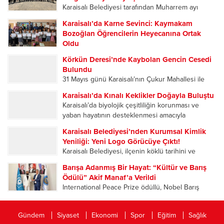
Ramazanoğlu Camii’nde düzenlenen programla
Karaisalı Belediyesi tarafından Muharrem ayı
hizmete açıldı. Açılış programına Karaisalı
dolayısıyla düzenlenen aşure ikramı programları,
Kaymakamı Hüseyin...
Karaisalı’da Karne Sevinci: Kaymakam
ilçe merkezi ile mahallelerde yoğun katılımla
Bozoğlan Öğrencilerin Heyecanına Ortak
gerçekleştirildi. Birlik, beraberlik ve paylaşma
Oldu
kültürünün ön plana çıktığı etkinliklerde
2025-2026 Eğitim Öğretim Yılı’nın sona ermesiyle
vatandaşlar aynı sofrada buluştu....
Körkün Deresi’nde Kaybolan Gencin Cesedi
birlikte Karaisalı’da öğrenciler karne heyecanı
Bulundu
yaşadı. Karaisalı Kaymakamı Hüseyin Bozoğlan,
31 Mayıs günü Karaisalı’nın Çukur Mahallesi ile
Eğlence İlkokulu-Ortaokulu’nda düzenlenen
Çorlu Mahallesi’ni birbirine bağlayan Kevizli
karne dağıtım törenine katılarak öğrencilerin
Karaisalı’da Kınalı Keklikler Doğayla Buluştu
Köprüsü mevkisinde meydana gelen olayda.
sevincine ortak oldu. Törene Kaymakam
Karaisalı’da biyolojik çeşitliliğin korunması ve
Serinlemek amacıyla suya giren 25 yaşındaki
Hüseyin...
yaban hayatının desteklenmesi amacıyla
Ömer Talip Alptekin, bir süre sonra gözden...
düzenlenen “Kınalı Keklik Salım Programı”
Karaisalı Belediyesi’nden Kurumsal Kimlik
kapsamında yüzlerce kınalı keklik doğal yaşam
Yeniliği: Yeni Logo Görücüye Çıktı!
alanlarına bırakıldı. Adana Doğa Koruma ve Milli
​Karaisalı Belediyesi, ilçenin köklü tarihini ve
Parklar Müdürlüğü tarafından...
modern vizyonunu yansıtan yeni logosunu
Barışa Adanmış Bir Hayat: “Kültür ve Barış
paylaştı! ​Yenilenen tasarımda, eski logodaki çok
Ödülü” Akif Manaf’a Verildi
renkli ve yoğun figürlerin yerini; kahverengi
International Peace Prize ödüllü, Nobel Barış
tonlarının ağırlıkta olduğu, çok daha sade ve...
Ödülü adayı, barış aktivisti ve dünyaca ünlü yazar
Akif Manaf, küresel barışa ve barış kültürüne
Gündem
Siyaset
Ekonomi
Spor
Eğitim
Sağlık
sunduğu özverili destekler nedeniyle Özbekistan