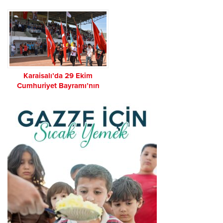
coşkuyla kutlandı
Karaisalı’da 29 Ekim
Cumhuriyet Bayramı’nın
100’üncü yılı coşkuyla
kutlandı