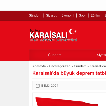
"Şüphe
Gündem
Siyaset
Ekonomi
Spor
Eğitim
S
Gündem
Siyas
Anasayfa
»
Uncategorized
»
Gündem
»
Karaisalı’d
Karaisalı’da büyük deprem tatbi
13 Eylül 2024