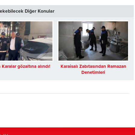
 Çekebilecek Diğer Konular
Karalar gözaltına alındı!
Karaisalı Zabıtasından Ramazan
Denetimleri