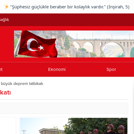
siz güçlükle beraber bir kolaylık vardır." (İnşirah, 5) |
"Al
ağlık
et
Ekonomi
Spor
a büyük deprem tatbikatı
katı