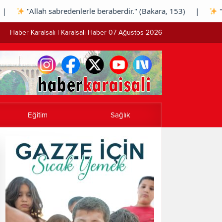
lah sabredenlerle beraberdir." (Bakara, 153) |
"Rabbin se
Haber Karaisalı | Karaisalı Haber 07 Ağustos 2026
Eğitim
Sağlık