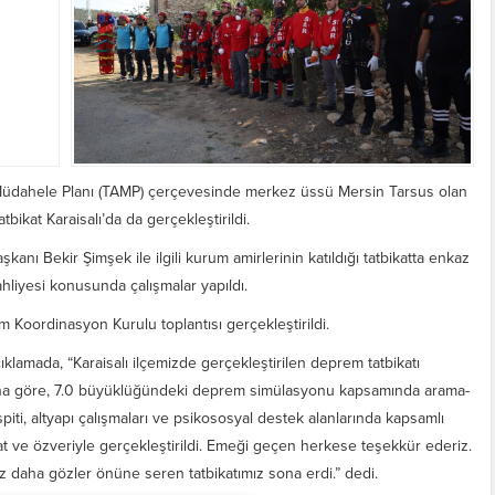
 Müdahele Planı (TAMP) çerçevesinde merkez üssü Mersin Tarsus olan
ikat Karaisalı’da da gerçekleştirildi.
nı Bekir Şimşek ile ilgili kurum amirlerinin katıldığı tatbikatta enkaz
ahliyesi konusunda çalışmalar yapıldı.
oordinasyon Kurulu toplantısı gerçekleştirildi.
klamada, “Karaisalı ilçemizde gerçekleştirilen deprem tatbikatı
una göre, 7.0 büyüklüğündeki deprem simülasyonu kapsamında arama-
espiti, altyapı çalışmaları ve psikososyal destek alanlarında kapsamlı
kat ve özveriyle gerçekleştirildi. Emeği geçen herkese teşekkür ederiz.
kez daha gözler önüne seren tatbikatımız sona erdi.” dedi.