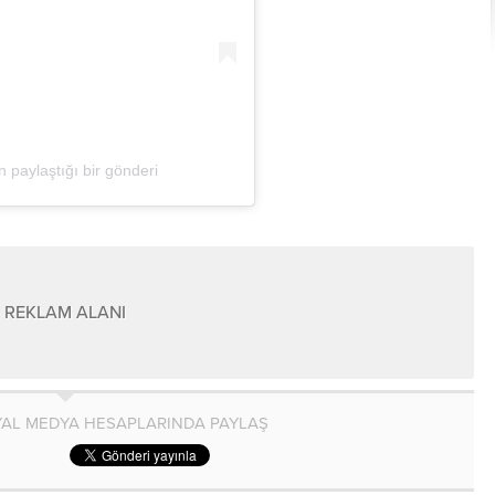
n paylaştığı bir gönderi
REKLAM ALANI
AL MEDYA HESAPLARINDA PAYLAŞ