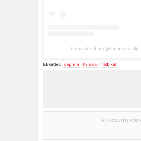
Karaisalı Haber (@haberkaraisali)'i
Etiketler:
deprem
Karaisalı
tatbikat
BU KONUYU SOSY