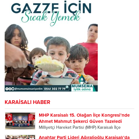
KARAİSALI HABER
MHP Karaisalı 15. Olağan İlçe Kongresi’nde
Ahmet Mahmut Şekerci Güven Tazeledi
Milliyetçi Hareket Partisi (MHP) Karaisalı İlçe
Başkanlığı’nın 15. Olağan İlçe Kongresi, yoğun
Anahtar Parti Lideri Ağıralioğlu Karaisalı’da