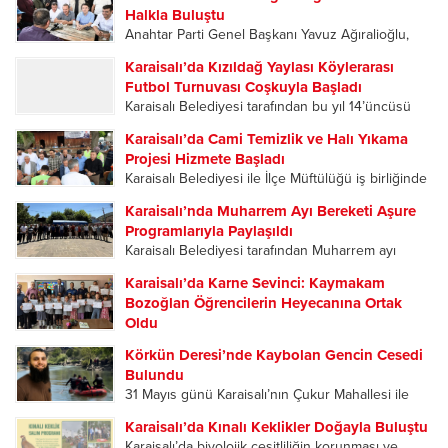
katılımla gerçekleştirildi. Tek listeyle gidilen
Halkla Buluştu
kongrede mevcut İlçe Başkanı Ahmet Mahmut
Anahtar Parti Genel Başkanı Yavuz Ağıralioğlu,
Şekerci, delegelerin oylarıyla yeniden ilçe
Adana teşkilatı tarafından düzenlenen 2. Kızıldağ
başkanlığına seçilerek...
Karaisalı’da Kızıldağ Yaylası Köylerarası
Yayla Şenlikleri kapsamında geldiği Karaisalı’da
Futbol Turnuvası Coşkuyla Başladı
vatandaşların ilgisiyle karşılandı. Karaisalı’da
Karaisalı Belediyesi tarafından bu yıl 14’üncüsü
partililer, Ağıralioğlu’nu çiçeklerle karşıladı.
düzenlenen Kızıldağ Yaylası Köylerarası Futbol
Karşılama programına Anahtar Parti Adana...
Karaisalı’da Cami Temizlik ve Halı Yıkama
Turnuvası, düzenlenen açılış programıyla başladı.
Projesi Hizmete Başladı
Sporun ve dostluğun buluştuğu organizasyonun
Karaisalı Belediyesi ile İlçe Müftülüğü iş birliğinde
ilk gününde oynanan karşılaşmalar
ilçedeki tüm camileri kapsayan “Cami Temizlik ve
futbolseverlere heyecan dolu anlar yaşattı....
Karaisalı’nda Muharrem Ayı Bereketi Aşure
Halı Yıkama Projesi”, Kızıldağ Yaylası’ndaki
Programlarıyla Paylaşıldı
Ramazanoğlu Camii’nde düzenlenen programla
Karaisalı Belediyesi tarafından Muharrem ayı
hizmete açıldı. Açılış programına Karaisalı
dolayısıyla düzenlenen aşure ikramı programları,
Kaymakamı Hüseyin...
Karaisalı’da Karne Sevinci: Kaymakam
ilçe merkezi ile mahallelerde yoğun katılımla
Bozoğlan Öğrencilerin Heyecanına Ortak
gerçekleştirildi. Birlik, beraberlik ve paylaşma
Oldu
kültürünün ön plana çıktığı etkinliklerde
2025-2026 Eğitim Öğretim Yılı’nın sona ermesiyle
vatandaşlar aynı sofrada buluştu....
Körkün Deresi’nde Kaybolan Gencin Cesedi
birlikte Karaisalı’da öğrenciler karne heyecanı
Bulundu
yaşadı. Karaisalı Kaymakamı Hüseyin Bozoğlan,
31 Mayıs günü Karaisalı’nın Çukur Mahallesi ile
Eğlence İlkokulu-Ortaokulu’nda düzenlenen
Çorlu Mahallesi’ni birbirine bağlayan Kevizli
karne dağıtım törenine katılarak öğrencilerin
Karaisalı’da Kınalı Keklikler Doğayla Buluştu
Köprüsü mevkisinde meydana gelen olayda.
sevincine ortak oldu. Törene Kaymakam
Karaisalı’da biyolojik çeşitliliğin korunması ve