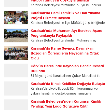
Futbol Turnuvası Coşkuyla Başladı
vatandaşların ilgisiyle karşılandı. Karaisalı’da
Karaisalı Belediyesi tarafından bu yıl 14’üncüsü
partililer, Ağıralioğlu’nu çiçeklerle karşıladı.
düzenlenen Kızıldağ Yaylası Köylerarası Futbol
Karşılama programına Anahtar Parti Adana...
Karaisalı’da Cami Temizlik ve Halı Yıkama
Turnuvası, düzenlenen açılış programıyla başladı.
Projesi Hizmete Başladı
Sporun ve dostluğun buluştuğu organizasyonun
Karaisalı Belediyesi ile İlçe Müftülüğü iş birliğinde
ilk gününde oynanan karşılaşmalar
ilçedeki tüm camileri kapsayan “Cami Temizlik ve
futbolseverlere heyecan dolu anlar yaşattı....
Karaisalı’nda Muharrem Ayı Bereketi Aşure
Halı Yıkama Projesi”, Kızıldağ Yaylası’ndaki
Programlarıyla Paylaşıldı
Ramazanoğlu Camii’nde düzenlenen programla
Karaisalı Belediyesi tarafından Muharrem ayı
hizmete açıldı. Açılış programına Karaisalı
dolayısıyla düzenlenen aşure ikramı programları,
Kaymakamı Hüseyin...
Karaisalı’da Karne Sevinci: Kaymakam
ilçe merkezi ile mahallelerde yoğun katılımla
Bozoğlan Öğrencilerin Heyecanına Ortak
gerçekleştirildi. Birlik, beraberlik ve paylaşma
Oldu
kültürünün ön plana çıktığı etkinliklerde
2025-2026 Eğitim Öğretim Yılı’nın sona ermesiyle
vatandaşlar aynı sofrada buluştu....
Körkün Deresi’nde Kaybolan Gencin Cesedi
birlikte Karaisalı’da öğrenciler karne heyecanı
Bulundu
yaşadı. Karaisalı Kaymakamı Hüseyin Bozoğlan,
31 Mayıs günü Karaisalı’nın Çukur Mahallesi ile
Eğlence İlkokulu-Ortaokulu’nda düzenlenen
Çorlu Mahallesi’ni birbirine bağlayan Kevizli
karne dağıtım törenine katılarak öğrencilerin
Karaisalı’da Kınalı Keklikler Doğayla Buluştu
Köprüsü mevkisinde meydana gelen olayda.
sevincine ortak oldu. Törene Kaymakam
Karaisalı’da biyolojik çeşitliliğin korunması ve
Serinlemek amacıyla suya giren 25 yaşındaki
Hüseyin...
yaban hayatının desteklenmesi amacıyla
Ömer Talip Alptekin, bir süre sonra gözden...
düzenlenen “Kınalı Keklik Salım Programı”
Karaisalı Belediyesi’nden Kurumsal Kimlik
kapsamında yüzlerce kınalı keklik doğal yaşam
Yeniliği: Yeni Logo Görücüye Çıktı!
alanlarına bırakıldı. Adana Doğa Koruma ve Milli