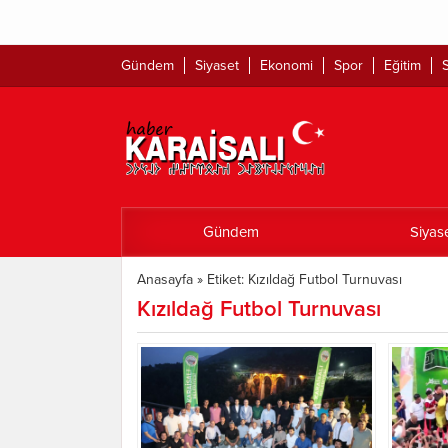
Gündem
Siyaset
Ekonomi
Spor
Eğitim
S
Gündem
Siyas
Anasayfa
»
Etiket: Kızıldağ Futbol Turnuvası
Kızıldağ Futbol Turnuvası