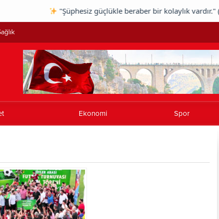
"Şüphesiz güçlükle beraber bir kolaylık vardır." (İn
ağlık
et
Ekonomi
Spor