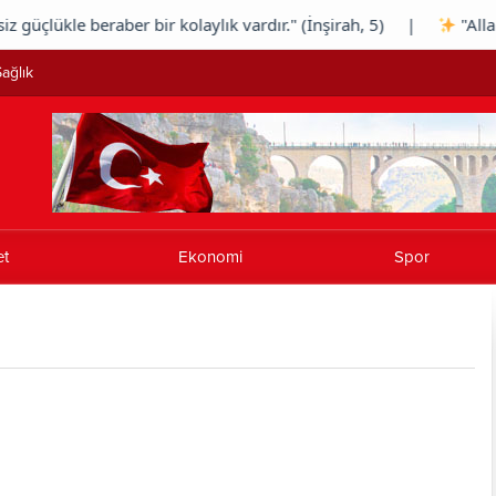
lükle beraber bir kolaylık vardır." (İnşirah, 5) |
"Allah sab
ağlık
et
Ekonomi
Spor