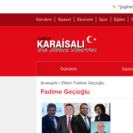
"Şüphesiz güç
Gündem
Siyaset
Ekonomi
Spor
Eğitim
S
Gündem
Siyas
Anasayfa
»
Etiket: Fadime Geçioğlu
Fadime Geçioğlu