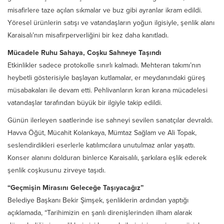
misafirlere taze açılan sıkmalar ve buz gibi ayranlar ikram edildi.
Yöresel ürünlerin satışı ve vatandaşların yoğun ilgisiyle, şenlik alanı
Karaisalı’nın misafirperverliğini bir kez daha kanıtladı.
Mücadele Ruhu Sahaya, Coşku Sahneye Taşındı
Etkinlikler sadece protokolle sınırlı kalmadı. Mehteran takımı’nın
heybetli gösterisiyle başlayan kutlamalar, er meydanındaki güreş
müsabakaları ile devam etti. Pehlivanların kıran kırana mücadelesi
vatandaşlar tarafından büyük bir ilgiyle takip edildi.
Günün ilerleyen saatlerinde ise sahneyi sevilen sanatçılar devraldı.
Havva Öğüt, Mücahit Kolankaya, Mümtaz Sağlam ve Ali Topak,
seslendirdikleri eserlerle katılımcılara unutulmaz anlar yaşattı.
Konser alanını dolduran binlerce Karaisalılı, şarkılara eşlik ederek
şenlik coşkusunu zirveye taşıdı.
“Geçmişin Mirasını Geleceğe Taşıyacağız”
Belediye Başkanı Bekir Şimşek, şenliklerin ardından yaptığı
açıklamada, “Tarihimizin en şanlı direnişlerinden ilham alarak