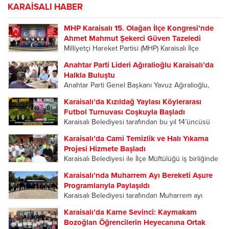
KARAİSALI HABER
MHP Karaisalı 15. Olağan İlçe Kongresi’nde
Ahmet Mahmut Şekerci Güven Tazeledi
Milliyetçi Hareket Partisi (MHP) Karaisalı İlçe
Başkanlığı’nın 15. Olağan İlçe Kongresi, yoğun
Anahtar Parti Lideri Ağıralioğlu Karaisalı’da
katılımla gerçekleştirildi. Tek listeyle gidilen
Halkla Buluştu
kongrede mevcut İlçe Başkanı Ahmet Mahmut
Anahtar Parti Genel Başkanı Yavuz Ağıralioğlu,
Şekerci, delegelerin oylarıyla yeniden ilçe
Adana teşkilatı tarafından düzenlenen 2. Kızıldağ
başkanlığına seçilerek...
Karaisalı’da Kızıldağ Yaylası Köylerarası
Yayla Şenlikleri kapsamında geldiği Karaisalı’da
Futbol Turnuvası Coşkuyla Başladı
vatandaşların ilgisiyle karşılandı. Karaisalı’da
Karaisalı Belediyesi tarafından bu yıl 14’üncüsü
partililer, Ağıralioğlu’nu çiçeklerle karşıladı.
düzenlenen Kızıldağ Yaylası Köylerarası Futbol
Karşılama programına Anahtar Parti Adana...
Karaisalı’da Cami Temizlik ve Halı Yıkama
Turnuvası, düzenlenen açılış programıyla başladı.
Projesi Hizmete Başladı
Sporun ve dostluğun buluştuğu organizasyonun
Karaisalı Belediyesi ile İlçe Müftülüğü iş birliğinde
ilk gününde oynanan karşılaşmalar
ilçedeki tüm camileri kapsayan “Cami Temizlik ve
futbolseverlere heyecan dolu anlar yaşattı....
Karaisalı’nda Muharrem Ayı Bereketi Aşure
Halı Yıkama Projesi”, Kızıldağ Yaylası’ndaki
Programlarıyla Paylaşıldı
Ramazanoğlu Camii’nde düzenlenen programla
Karaisalı Belediyesi tarafından Muharrem ayı
hizmete açıldı. Açılış programına Karaisalı
dolayısıyla düzenlenen aşure ikramı programları,
Kaymakamı Hüseyin...
Karaisalı’da Karne Sevinci: Kaymakam
ilçe merkezi ile mahallelerde yoğun katılımla
Bozoğlan Öğrencilerin Heyecanına Ortak
gerçekleştirildi. Birlik, beraberlik ve paylaşma