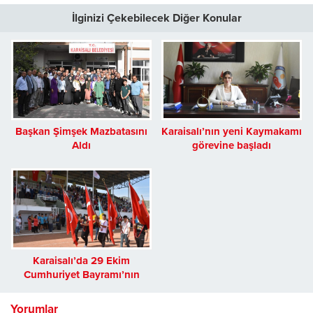
İlginizi Çekebilecek Diğer Konular
Başkan Şimşek Mazbatasını
Karaisalı’nın yeni Kaymakamı
Aldı
görevine başladı
Karaisalı’da 29 Ekim
Cumhuriyet Bayramı’nın
100’üncü yılı coşkuyla
kutlandı
Yorumlar