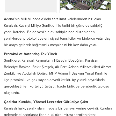
Adana’nın Milli Mücadele’deki sarsılmaz kalelerinden biri olan
Karaisalı, Kuva-yi Milliye Şenlikleri ile tarihi bir güne ev sahipliği
yaptı. Karaisalı Belediyesi’nin ev sahipliğinde düzenlenen
şenliklerde; protokol üyeleri, siyasi temsilciler ve binlerce vatandaş
bir araya gelerek bağımsızlık meşalesini bir kez daha yaktı.
Protokol ve Vatandaş Tek Yürek
Şenliklere; Karaisalı Kaymakamı Hüseyin Bozoğlan, Karaisalı
Belediye Başkanı Bekir Şimşek, AK Parti Adana Milletvekilleri Ahmet
Zenbilci ve Abdullah Doğru, MHP Adana İl Başkanı Yusuf Kanlı ile
ilçe protokolü ve çok sayıda davetli katıldı. Ay-yıldızlı bayraklarla
gerçekleştirilen kortej yürüyüşü, ilçede birlik ve beraberlik tablosu
oluşturdu.
Çadırlar Kuruldu, Yöresel Lezzetler Görücüye Çıktı
Karaisalı halkı, şenlik alanını adeta bir panayır yerine çevirdi. Kurulan
geleneksel çadırlarda ilçenin kültürel mirası sergilenirken;