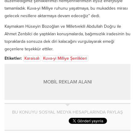
düzenlediğimiz şenliklerimizi hemşehrilerimizin eşsiz enerjisiyle
tamamladık. Kuva-yi Milliye ruhunu yaşatmaya, bu mukaddes mirası
gelecek nesillere aktarmaya devam edeceğiz” dedi.
Kaymakam Hüseyin Bozoğlan ve Milletvekili Abdullah Doğru ile
Ahmet Zenbilci de yaptıkları konuşmalarda, bağımsızlık iradesinin bu
topraklarda sonsuza dek diri kalacağını vurgulayarak emeği
geçenlere teşekkür ettiler.
Etiketler:
Karaisalı
Kuva-yi Milliye Şenlikleri
MOBİL REKLAM ALANI
BU KONUYU SOSYAL MEDYA HESAPLARINDA PAYLAŞ