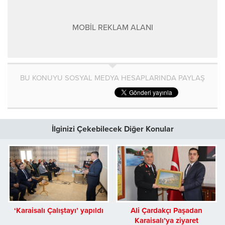
MOBİL REKLAM ALANI
BU KONUYU SOSYAL MEDYA HESAPLARINDA PAYLAŞ
İlginizi Çekebilecek Diğer Konular
‘Karaisalı Çalıştayı’ yapıldı
Ali Çardakçı Paşadan
Karaisalı’ya ziyaret