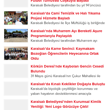
Futbol Turnuvası Coşkuyla Başladı
vatandaşların ilgisiyle karşılandı. Karaisalı’da
Karaisalı Belediyesi tarafından bu yıl 14’üncüsü
partililer, Ağıralioğlu’nu çiçeklerle karşıladı.
düzenlenen Kızıldağ Yaylası Köylerarası Futbol
Karşılama programına Anahtar Parti Adana...
Karaisalı’da Cami Temizlik ve Halı Yıkama
Turnuvası, düzenlenen açılış programıyla başladı.
Projesi Hizmete Başladı
Sporun ve dostluğun buluştuğu organizasyonun
Karaisalı Belediyesi ile İlçe Müftülüğü iş birliğinde
ilk gününde oynanan karşılaşmalar
ilçedeki tüm camileri kapsayan “Cami Temizlik ve
futbolseverlere heyecan dolu anlar yaşattı....
Karaisalı’nda Muharrem Ayı Bereketi Aşure
Halı Yıkama Projesi”, Kızıldağ Yaylası’ndaki
Programlarıyla Paylaşıldı
Ramazanoğlu Camii’nde düzenlenen programla
Karaisalı Belediyesi tarafından Muharrem ayı
hizmete açıldı. Açılış programına Karaisalı
dolayısıyla düzenlenen aşure ikramı programları,
Kaymakamı Hüseyin...
Karaisalı’da Karne Sevinci: Kaymakam
ilçe merkezi ile mahallelerde yoğun katılımla
Bozoğlan Öğrencilerin Heyecanına Ortak
gerçekleştirildi. Birlik, beraberlik ve paylaşma
Oldu
kültürünün ön plana çıktığı etkinliklerde
2025-2026 Eğitim Öğretim Yılı’nın sona ermesiyle
vatandaşlar aynı sofrada buluştu....
Körkün Deresi’nde Kaybolan Gencin Cesedi
birlikte Karaisalı’da öğrenciler karne heyecanı
Bulundu
yaşadı. Karaisalı Kaymakamı Hüseyin Bozoğlan,
31 Mayıs günü Karaisalı’nın Çukur Mahallesi ile
Eğlence İlkokulu-Ortaokulu’nda düzenlenen
Çorlu Mahallesi’ni birbirine bağlayan Kevizli
karne dağıtım törenine katılarak öğrencilerin
Karaisalı’da Kınalı Keklikler Doğayla Buluştu
Köprüsü mevkisinde meydana gelen olayda.
sevincine ortak oldu. Törene Kaymakam
Karaisalı’da biyolojik çeşitliliğin korunması ve
Serinlemek amacıyla suya giren 25 yaşındaki
Hüseyin...
yaban hayatının desteklenmesi amacıyla
Ömer Talip Alptekin, bir süre sonra gözden...
düzenlenen “Kınalı Keklik Salım Programı”
Karaisalı Belediyesi’nden Kurumsal Kimlik
kapsamında yüzlerce kınalı keklik doğal yaşam
Yeniliği: Yeni Logo Görücüye Çıktı!
alanlarına bırakıldı. Adana Doğa Koruma ve Milli