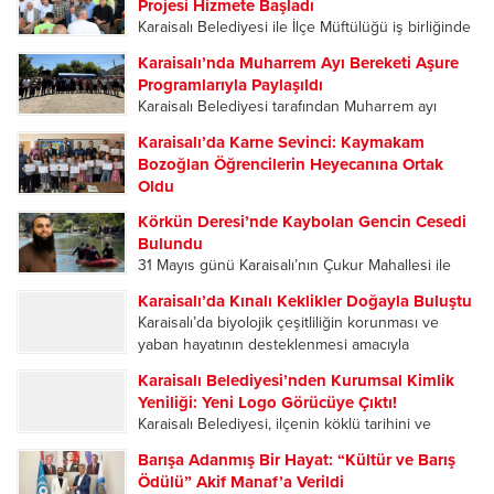
Projesi Hizmete Başladı
Sporun ve dostluğun buluştuğu organizasyonun
Karaisalı Belediyesi ile İlçe Müftülüğü iş birliğinde
ilk gününde oynanan karşılaşmalar
ilçedeki tüm camileri kapsayan “Cami Temizlik ve
futbolseverlere heyecan dolu anlar yaşattı....
Karaisalı’nda Muharrem Ayı Bereketi Aşure
Halı Yıkama Projesi”, Kızıldağ Yaylası’ndaki
Programlarıyla Paylaşıldı
Ramazanoğlu Camii’nde düzenlenen programla
Karaisalı Belediyesi tarafından Muharrem ayı
hizmete açıldı. Açılış programına Karaisalı
dolayısıyla düzenlenen aşure ikramı programları,
Kaymakamı Hüseyin...
Karaisalı’da Karne Sevinci: Kaymakam
ilçe merkezi ile mahallelerde yoğun katılımla
Bozoğlan Öğrencilerin Heyecanına Ortak
gerçekleştirildi. Birlik, beraberlik ve paylaşma
Oldu
kültürünün ön plana çıktığı etkinliklerde
2025-2026 Eğitim Öğretim Yılı’nın sona ermesiyle
vatandaşlar aynı sofrada buluştu....
Körkün Deresi’nde Kaybolan Gencin Cesedi
birlikte Karaisalı’da öğrenciler karne heyecanı
Bulundu
yaşadı. Karaisalı Kaymakamı Hüseyin Bozoğlan,
31 Mayıs günü Karaisalı’nın Çukur Mahallesi ile
Eğlence İlkokulu-Ortaokulu’nda düzenlenen
Çorlu Mahallesi’ni birbirine bağlayan Kevizli
karne dağıtım törenine katılarak öğrencilerin
Karaisalı’da Kınalı Keklikler Doğayla Buluştu
Köprüsü mevkisinde meydana gelen olayda.
sevincine ortak oldu. Törene Kaymakam
Karaisalı’da biyolojik çeşitliliğin korunması ve
Serinlemek amacıyla suya giren 25 yaşındaki
Hüseyin...
yaban hayatının desteklenmesi amacıyla
Ömer Talip Alptekin, bir süre sonra gözden...
düzenlenen “Kınalı Keklik Salım Programı”
Karaisalı Belediyesi’nden Kurumsal Kimlik
kapsamında yüzlerce kınalı keklik doğal yaşam
Yeniliği: Yeni Logo Görücüye Çıktı!
alanlarına bırakıldı. Adana Doğa Koruma ve Milli
​Karaisalı Belediyesi, ilçenin köklü tarihini ve
Parklar Müdürlüğü tarafından...
modern vizyonunu yansıtan yeni logosunu
Barışa Adanmış Bir Hayat: “Kültür ve Barış
paylaştı! ​Yenilenen tasarımda, eski logodaki çok
Ödülü” Akif Manaf’a Verildi
renkli ve yoğun figürlerin yerini; kahverengi