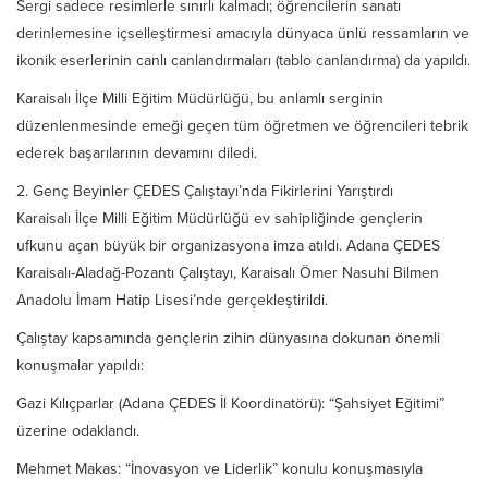
Sergi sadece resimlerle sınırlı kalmadı; öğrencilerin sanatı
derinlemesine içselleştirmesi amacıyla dünyaca ünlü ressamların ve
ikonik eserlerinin canlı canlandırmaları (tablo canlandırma) da yapıldı.
Karaisalı İlçe Milli Eğitim Müdürlüğü, bu anlamlı serginin
düzenlenmesinde emeği geçen tüm öğretmen ve öğrencileri tebrik
ederek başarılarının devamını diledi.
2. Genç Beyinler ÇEDES Çalıştayı’nda Fikirlerini Yarıştırdı
Karaisalı İlçe Milli Eğitim Müdürlüğü ev sahipliğinde gençlerin
ufkunu açan büyük bir organizasyona imza atıldı. Adana ÇEDES
Karaisalı-Aladağ-Pozantı Çalıştayı, Karaisalı Ömer Nasuhi Bilmen
Anadolu İmam Hatip Lisesi’nde gerçekleştirildi.
Çalıştay kapsamında gençlerin zihin dünyasına dokunan önemli
konuşmalar yapıldı:
Gazi Kılıçparlar (Adana ÇEDES İl Koordinatörü): “Şahsiyet Eğitimi”
üzerine odaklandı.
Mehmet Makas: “İnovasyon ve Liderlik” konulu konuşmasıyla