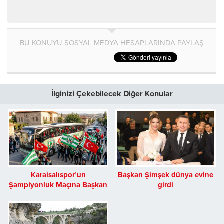
BU KONUYU SOSYAL MEDYA HESAPLARINDA PAYLAŞ
İlginizi Çekebilecek Diğer Konular
Karaisalıspor’un
Başkan Şimşek dünya evine
Şampiyonluk Maçına Başkan
girdi
Şimşek’ten Otobüs Desteği