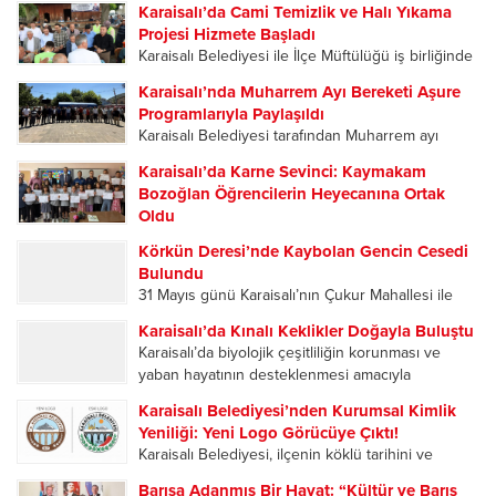
Karşılama programına Anahtar Parti Adana...
Karaisalı’da Cami Temizlik ve Halı Yıkama
Turnuvası, düzenlenen açılış programıyla başladı.
Projesi Hizmete Başladı
Sporun ve dostluğun buluştuğu organizasyonun
Karaisalı Belediyesi ile İlçe Müftülüğü iş birliğinde
ilk gününde oynanan karşılaşmalar
ilçedeki tüm camileri kapsayan “Cami Temizlik ve
futbolseverlere heyecan dolu anlar yaşattı....
Karaisalı’nda Muharrem Ayı Bereketi Aşure
Halı Yıkama Projesi”, Kızıldağ Yaylası’ndaki
Programlarıyla Paylaşıldı
Ramazanoğlu Camii’nde düzenlenen programla
Karaisalı Belediyesi tarafından Muharrem ayı
hizmete açıldı. Açılış programına Karaisalı
dolayısıyla düzenlenen aşure ikramı programları,
Kaymakamı Hüseyin...
Karaisalı’da Karne Sevinci: Kaymakam
ilçe merkezi ile mahallelerde yoğun katılımla
Bozoğlan Öğrencilerin Heyecanına Ortak
gerçekleştirildi. Birlik, beraberlik ve paylaşma
Oldu
kültürünün ön plana çıktığı etkinliklerde
2025-2026 Eğitim Öğretim Yılı’nın sona ermesiyle
vatandaşlar aynı sofrada buluştu....
Körkün Deresi’nde Kaybolan Gencin Cesedi
birlikte Karaisalı’da öğrenciler karne heyecanı
Bulundu
yaşadı. Karaisalı Kaymakamı Hüseyin Bozoğlan,
31 Mayıs günü Karaisalı’nın Çukur Mahallesi ile
Eğlence İlkokulu-Ortaokulu’nda düzenlenen
Çorlu Mahallesi’ni birbirine bağlayan Kevizli
karne dağıtım törenine katılarak öğrencilerin
Karaisalı’da Kınalı Keklikler Doğayla Buluştu
Köprüsü mevkisinde meydana gelen olayda.
sevincine ortak oldu. Törene Kaymakam
Karaisalı’da biyolojik çeşitliliğin korunması ve
Serinlemek amacıyla suya giren 25 yaşındaki
Hüseyin...
yaban hayatının desteklenmesi amacıyla
Ömer Talip Alptekin, bir süre sonra gözden...
düzenlenen “Kınalı Keklik Salım Programı”
Karaisalı Belediyesi’nden Kurumsal Kimlik
kapsamında yüzlerce kınalı keklik doğal yaşam
Yeniliği: Yeni Logo Görücüye Çıktı!
alanlarına bırakıldı. Adana Doğa Koruma ve Milli
​Karaisalı Belediyesi, ilçenin köklü tarihini ve
Parklar Müdürlüğü tarafından...
modern vizyonunu yansıtan yeni logosunu
Barışa Adanmış Bir Hayat: “Kültür ve Barış