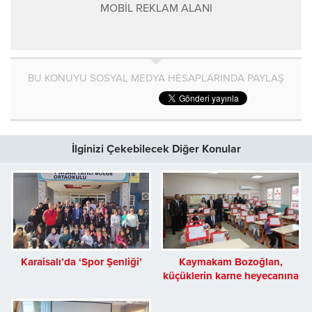
MOBİL REKLAM ALANI
BU KONUYU SOSYAL MEDYA HESAPLARINDA PAYLAŞ
İlginizi Çekebilecek Diğer Konular
Karaisalı’da ‘Spor Şenliği’
Kaymakam Bozoğlan,
küçüklerin karne heyecanına
ortak oldu