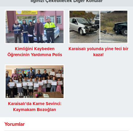
İlginizi Çekebilecek Diğer Konular
Kimliğini Kaybeden
Karaisalı yolunda yine feci bir
Öğrencinin Yardımına Polis
kaza!
Yetişti
Karaisalı’da Karne Sevinci:
Kaymakam Bozoğlan
Öğrencilerin Heyecanına
Ortak Oldu
Yorumlar