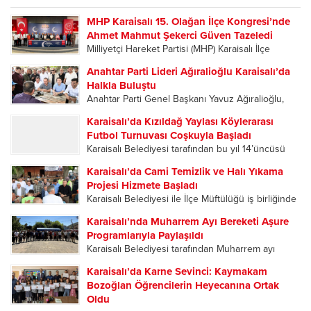
MHP Karaisalı 15. Olağan İlçe Kongresi’nde
Ahmet Mahmut Şekerci Güven Tazeledi
Milliyetçi Hareket Partisi (MHP) Karaisalı İlçe
Başkanlığı’nın 15. Olağan İlçe Kongresi, yoğun
Anahtar Parti Lideri Ağıralioğlu Karaisalı’da
katılımla gerçekleştirildi. Tek listeyle gidilen
Halkla Buluştu
kongrede mevcut İlçe Başkanı Ahmet Mahmut
Anahtar Parti Genel Başkanı Yavuz Ağıralioğlu,
Şekerci, delegelerin oylarıyla yeniden ilçe
Adana teşkilatı tarafından düzenlenen 2. Kızıldağ
başkanlığına seçilerek...
Karaisalı’da Kızıldağ Yaylası Köylerarası
Yayla Şenlikleri kapsamında geldiği Karaisalı’da
Futbol Turnuvası Coşkuyla Başladı
vatandaşların ilgisiyle karşılandı. Karaisalı’da
Karaisalı Belediyesi tarafından bu yıl 14’üncüsü
partililer, Ağıralioğlu’nu çiçeklerle karşıladı.
düzenlenen Kızıldağ Yaylası Köylerarası Futbol
Karşılama programına Anahtar Parti Adana...
Karaisalı’da Cami Temizlik ve Halı Yıkama
Turnuvası, düzenlenen açılış programıyla başladı.
Projesi Hizmete Başladı
Sporun ve dostluğun buluştuğu organizasyonun
Karaisalı Belediyesi ile İlçe Müftülüğü iş birliğinde
ilk gününde oynanan karşılaşmalar
ilçedeki tüm camileri kapsayan “Cami Temizlik ve
futbolseverlere heyecan dolu anlar yaşattı....
Karaisalı’nda Muharrem Ayı Bereketi Aşure
Halı Yıkama Projesi”, Kızıldağ Yaylası’ndaki
Programlarıyla Paylaşıldı
Ramazanoğlu Camii’nde düzenlenen programla
Karaisalı Belediyesi tarafından Muharrem ayı
hizmete açıldı. Açılış programına Karaisalı
dolayısıyla düzenlenen aşure ikramı programları,
Kaymakamı Hüseyin...
Karaisalı’da Karne Sevinci: Kaymakam
ilçe merkezi ile mahallelerde yoğun katılımla
Bozoğlan Öğrencilerin Heyecanına Ortak
gerçekleştirildi. Birlik, beraberlik ve paylaşma
Oldu
kültürünün ön plana çıktığı etkinliklerde