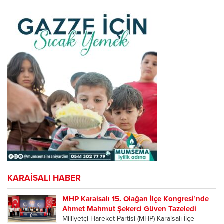
verdi!
KARAİSALI HABER
MHP Karaisalı 15. Olağan İlçe Kongresi’nde
Ahmet Mahmut Şekerci Güven Tazeledi
Milliyetçi Hareket Partisi (MHP) Karaisalı İlçe