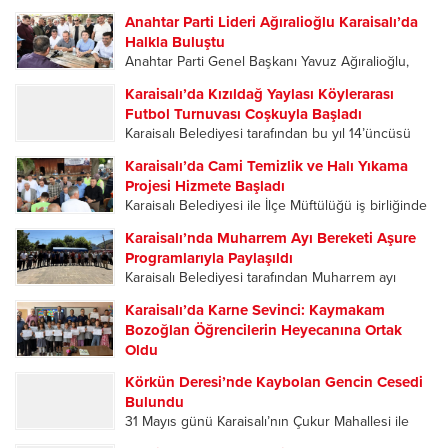
Başkanlığı’nın 15. Olağan İlçe Kongresi, yoğun
Anahtar Parti Lideri Ağıralioğlu Karaisalı’da
katılımla gerçekleştirildi. Tek listeyle gidilen
Halkla Buluştu
kongrede mevcut İlçe Başkanı Ahmet Mahmut
Anahtar Parti Genel Başkanı Yavuz Ağıralioğlu,
Şekerci, delegelerin oylarıyla yeniden ilçe
Adana teşkilatı tarafından düzenlenen 2. Kızıldağ
başkanlığına seçilerek...
Karaisalı’da Kızıldağ Yaylası Köylerarası
Yayla Şenlikleri kapsamında geldiği Karaisalı’da
Futbol Turnuvası Coşkuyla Başladı
vatandaşların ilgisiyle karşılandı. Karaisalı’da
Karaisalı Belediyesi tarafından bu yıl 14’üncüsü
partililer, Ağıralioğlu’nu çiçeklerle karşıladı.
düzenlenen Kızıldağ Yaylası Köylerarası Futbol
Karşılama programına Anahtar Parti Adana...
Karaisalı’da Cami Temizlik ve Halı Yıkama
Turnuvası, düzenlenen açılış programıyla başladı.
Projesi Hizmete Başladı
Sporun ve dostluğun buluştuğu organizasyonun
Karaisalı Belediyesi ile İlçe Müftülüğü iş birliğinde
ilk gününde oynanan karşılaşmalar
ilçedeki tüm camileri kapsayan “Cami Temizlik ve
futbolseverlere heyecan dolu anlar yaşattı....
Karaisalı’nda Muharrem Ayı Bereketi Aşure
Halı Yıkama Projesi”, Kızıldağ Yaylası’ndaki
Programlarıyla Paylaşıldı
Ramazanoğlu Camii’nde düzenlenen programla
Karaisalı Belediyesi tarafından Muharrem ayı
hizmete açıldı. Açılış programına Karaisalı
dolayısıyla düzenlenen aşure ikramı programları,
Kaymakamı Hüseyin...
Karaisalı’da Karne Sevinci: Kaymakam
ilçe merkezi ile mahallelerde yoğun katılımla
Bozoğlan Öğrencilerin Heyecanına Ortak
gerçekleştirildi. Birlik, beraberlik ve paylaşma
Oldu
kültürünün ön plana çıktığı etkinliklerde
2025-2026 Eğitim Öğretim Yılı’nın sona ermesiyle
vatandaşlar aynı sofrada buluştu....
Körkün Deresi’nde Kaybolan Gencin Cesedi
birlikte Karaisalı’da öğrenciler karne heyecanı
Bulundu
yaşadı. Karaisalı Kaymakamı Hüseyin Bozoğlan,
31 Mayıs günü Karaisalı’nın Çukur Mahallesi ile
Eğlence İlkokulu-Ortaokulu’nda düzenlenen
Çorlu Mahallesi’ni birbirine bağlayan Kevizli