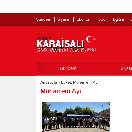
Gündem
Siyaset
Ekonomi
Spor
Eğitim
S
Gündem
Siyas
Anasayfa
»
Etiket: Muharrem Ayı
Muharrem Ayı