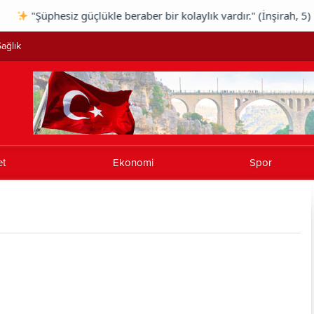
"Şüphesiz güçlükle beraber bir kolaylık vardır." (İnşirah, 5) 
ağlık
et
Ekonomi
Spor