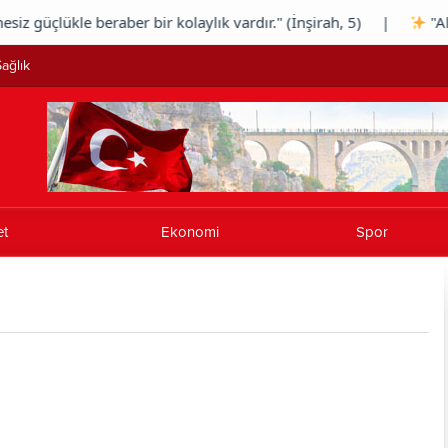
üçlükle beraber bir kolaylık vardır." (İnşirah, 5) |
"Allah s
ağlık
et
Ekonomi
Spor