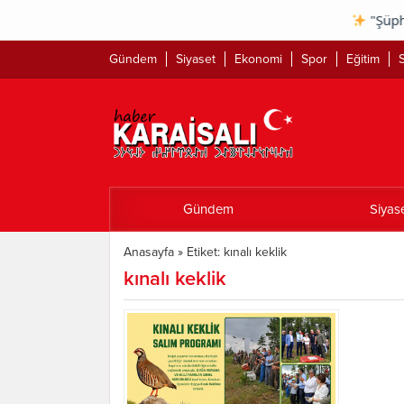
"Şüphesiz g
Gündem
Siyaset
Ekonomi
Spor
Eğitim
S
Gündem
Siyas
Anasayfa
»
Etiket: kınalı keklik
kınalı keklik