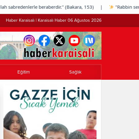
abredenlerle beraberdir." (Bakara, 153) |
"Rabbin seni te
Haber Karaisalı | Karaisalı Haber 06 Ağustos 2026
Eğitim
Sağlık