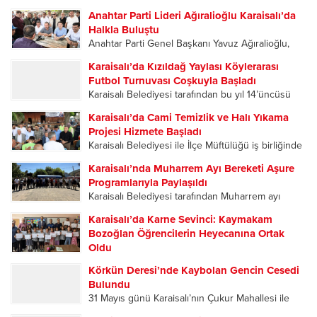
Başkanlığı’nın 15. Olağan İlçe Kongresi, yoğun
Anahtar Parti Lideri Ağıralioğlu Karaisalı’da
katılımla gerçekleştirildi. Tek listeyle gidilen
Halkla Buluştu
kongrede mevcut İlçe Başkanı Ahmet Mahmut
Anahtar Parti Genel Başkanı Yavuz Ağıralioğlu,
Şekerci, delegelerin oylarıyla yeniden ilçe
Adana teşkilatı tarafından düzenlenen 2. Kızıldağ
başkanlığına seçilerek...
Karaisalı’da Kızıldağ Yaylası Köylerarası
Yayla Şenlikleri kapsamında geldiği Karaisalı’da
Futbol Turnuvası Coşkuyla Başladı
vatandaşların ilgisiyle karşılandı. Karaisalı’da
Karaisalı Belediyesi tarafından bu yıl 14’üncüsü
partililer, Ağıralioğlu’nu çiçeklerle karşıladı.
düzenlenen Kızıldağ Yaylası Köylerarası Futbol
Karşılama programına Anahtar Parti Adana...
Karaisalı’da Cami Temizlik ve Halı Yıkama
Turnuvası, düzenlenen açılış programıyla başladı.
Projesi Hizmete Başladı
Sporun ve dostluğun buluştuğu organizasyonun
Karaisalı Belediyesi ile İlçe Müftülüğü iş birliğinde
ilk gününde oynanan karşılaşmalar
ilçedeki tüm camileri kapsayan “Cami Temizlik ve
futbolseverlere heyecan dolu anlar yaşattı....
Karaisalı’nda Muharrem Ayı Bereketi Aşure
Halı Yıkama Projesi”, Kızıldağ Yaylası’ndaki
Programlarıyla Paylaşıldı
Ramazanoğlu Camii’nde düzenlenen programla
Karaisalı Belediyesi tarafından Muharrem ayı
hizmete açıldı. Açılış programına Karaisalı
dolayısıyla düzenlenen aşure ikramı programları,
Kaymakamı Hüseyin...
Karaisalı’da Karne Sevinci: Kaymakam
ilçe merkezi ile mahallelerde yoğun katılımla
Bozoğlan Öğrencilerin Heyecanına Ortak
gerçekleştirildi. Birlik, beraberlik ve paylaşma
Oldu
kültürünün ön plana çıktığı etkinliklerde
2025-2026 Eğitim Öğretim Yılı’nın sona ermesiyle
vatandaşlar aynı sofrada buluştu....
Körkün Deresi’nde Kaybolan Gencin Cesedi
birlikte Karaisalı’da öğrenciler karne heyecanı
Bulundu
yaşadı. Karaisalı Kaymakamı Hüseyin Bozoğlan,
31 Mayıs günü Karaisalı’nın Çukur Mahallesi ile
Eğlence İlkokulu-Ortaokulu’nda düzenlenen
Çorlu Mahallesi’ni birbirine bağlayan Kevizli