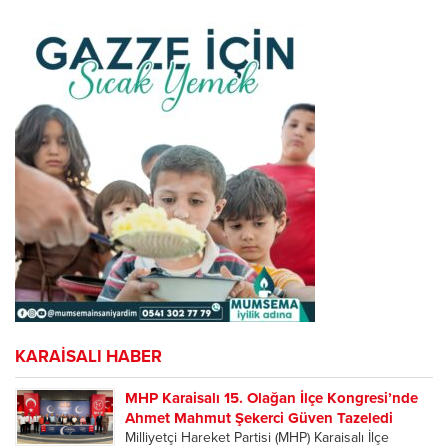
KARAİSALI HABER
MHP Karaisalı 15. Olağan İlçe Kongresi’nde
Ahmet Mahmut Şekerci Güven Tazeledi
Milliyetçi Hareket Partisi (MHP) Karaisalı İlçe