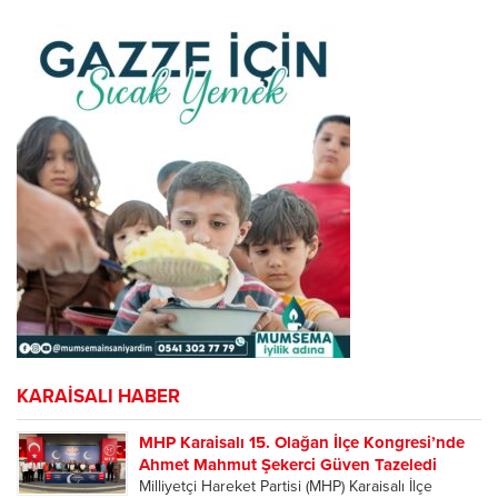
Paylaşıldı
KARAİSALI HABER
MHP Karaisalı 15. Olağan İlçe Kongresi’nde
Ahmet Mahmut Şekerci Güven Tazeledi
Milliyetçi Hareket Partisi (MHP) Karaisalı İlçe