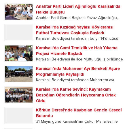
Başkanlığı’nın 15. Olağan İlçe Kongresi, yoğun
Anahtar Parti Lideri Ağıralioğlu Karaisalı’da
katılımla gerçekleştirildi. Tek listeyle gidilen
Halkla Buluştu
kongrede mevcut İlçe Başkanı Ahmet Mahmut
Anahtar Parti Genel Başkanı Yavuz Ağıralioğlu,
Şekerci, delegelerin oylarıyla yeniden ilçe
Adana teşkilatı tarafından düzenlenen 2. Kızıldağ
başkanlığına seçilerek...
Karaisalı’da Kızıldağ Yaylası Köylerarası
Yayla Şenlikleri kapsamında geldiği Karaisalı’da
Futbol Turnuvası Coşkuyla Başladı
vatandaşların ilgisiyle karşılandı. Karaisalı’da
Karaisalı Belediyesi tarafından bu yıl 14’üncüsü
partililer, Ağıralioğlu’nu çiçeklerle karşıladı.
düzenlenen Kızıldağ Yaylası Köylerarası Futbol
Karşılama programına Anahtar Parti Adana...
Karaisalı’da Cami Temizlik ve Halı Yıkama
Turnuvası, düzenlenen açılış programıyla başladı.
Projesi Hizmete Başladı
Sporun ve dostluğun buluştuğu organizasyonun
Karaisalı Belediyesi ile İlçe Müftülüğü iş birliğinde
ilk gününde oynanan karşılaşmalar
ilçedeki tüm camileri kapsayan “Cami Temizlik ve
futbolseverlere heyecan dolu anlar yaşattı....
Karaisalı’nda Muharrem Ayı Bereketi Aşure
Halı Yıkama Projesi”, Kızıldağ Yaylası’ndaki
Programlarıyla Paylaşıldı
Ramazanoğlu Camii’nde düzenlenen programla
Karaisalı Belediyesi tarafından Muharrem ayı
hizmete açıldı. Açılış programına Karaisalı
dolayısıyla düzenlenen aşure ikramı programları,
Kaymakamı Hüseyin...
Karaisalı’da Karne Sevinci: Kaymakam
ilçe merkezi ile mahallelerde yoğun katılımla
Bozoğlan Öğrencilerin Heyecanına Ortak
gerçekleştirildi. Birlik, beraberlik ve paylaşma
Oldu
kültürünün ön plana çıktığı etkinliklerde
2025-2026 Eğitim Öğretim Yılı’nın sona ermesiyle
vatandaşlar aynı sofrada buluştu....
Körkün Deresi’nde Kaybolan Gencin Cesedi
birlikte Karaisalı’da öğrenciler karne heyecanı
Bulundu
yaşadı. Karaisalı Kaymakamı Hüseyin Bozoğlan,
31 Mayıs günü Karaisalı’nın Çukur Mahallesi ile
Eğlence İlkokulu-Ortaokulu’nda düzenlenen
Çorlu Mahallesi’ni birbirine bağlayan Kevizli