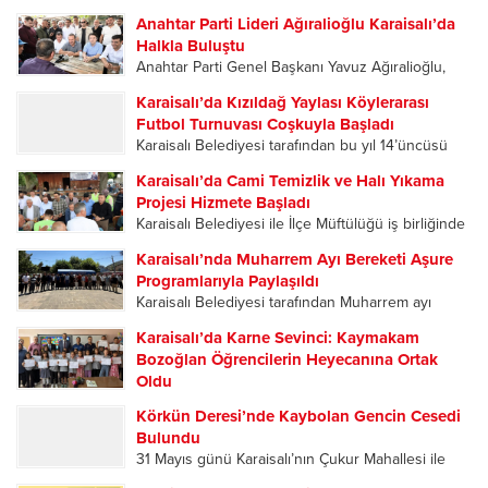
Başkanlığı’nın 15. Olağan İlçe Kongresi, yoğun
Anahtar Parti Lideri Ağıralioğlu Karaisalı’da
katılımla gerçekleştirildi. Tek listeyle gidilen
Halkla Buluştu
kongrede mevcut İlçe Başkanı Ahmet Mahmut
Anahtar Parti Genel Başkanı Yavuz Ağıralioğlu,
Şekerci, delegelerin oylarıyla yeniden ilçe
Adana teşkilatı tarafından düzenlenen 2. Kızıldağ
başkanlığına seçilerek...
Karaisalı’da Kızıldağ Yaylası Köylerarası
Yayla Şenlikleri kapsamında geldiği Karaisalı’da
Futbol Turnuvası Coşkuyla Başladı
vatandaşların ilgisiyle karşılandı. Karaisalı’da
Karaisalı Belediyesi tarafından bu yıl 14’üncüsü
partililer, Ağıralioğlu’nu çiçeklerle karşıladı.
düzenlenen Kızıldağ Yaylası Köylerarası Futbol
Karşılama programına Anahtar Parti Adana...
Karaisalı’da Cami Temizlik ve Halı Yıkama
Turnuvası, düzenlenen açılış programıyla başladı.
Projesi Hizmete Başladı
Sporun ve dostluğun buluştuğu organizasyonun
Karaisalı Belediyesi ile İlçe Müftülüğü iş birliğinde
ilk gününde oynanan karşılaşmalar
ilçedeki tüm camileri kapsayan “Cami Temizlik ve
futbolseverlere heyecan dolu anlar yaşattı....
Karaisalı’nda Muharrem Ayı Bereketi Aşure
Halı Yıkama Projesi”, Kızıldağ Yaylası’ndaki
Programlarıyla Paylaşıldı
Ramazanoğlu Camii’nde düzenlenen programla
Karaisalı Belediyesi tarafından Muharrem ayı
hizmete açıldı. Açılış programına Karaisalı
dolayısıyla düzenlenen aşure ikramı programları,
Kaymakamı Hüseyin...
Karaisalı’da Karne Sevinci: Kaymakam
ilçe merkezi ile mahallelerde yoğun katılımla
Bozoğlan Öğrencilerin Heyecanına Ortak
gerçekleştirildi. Birlik, beraberlik ve paylaşma
Oldu
kültürünün ön plana çıktığı etkinliklerde
2025-2026 Eğitim Öğretim Yılı’nın sona ermesiyle
vatandaşlar aynı sofrada buluştu....
Körkün Deresi’nde Kaybolan Gencin Cesedi
birlikte Karaisalı’da öğrenciler karne heyecanı
Bulundu
yaşadı. Karaisalı Kaymakamı Hüseyin Bozoğlan,
31 Mayıs günü Karaisalı’nın Çukur Mahallesi ile
Eğlence İlkokulu-Ortaokulu’nda düzenlenen
Çorlu Mahallesi’ni birbirine bağlayan Kevizli