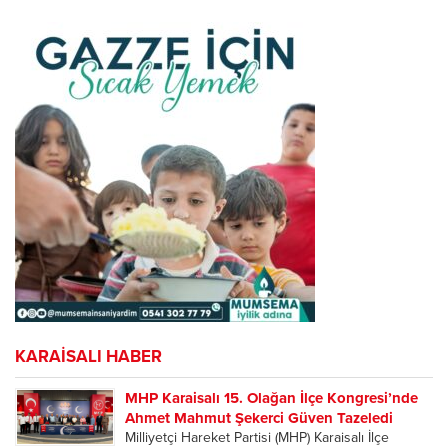
Anneler Güldü
KARAİSALI HABER
MHP Karaisalı 15. Olağan İlçe Kongresi’nde
Ahmet Mahmut Şekerci Güven Tazeledi
Milliyetçi Hareket Partisi (MHP) Karaisalı İlçe