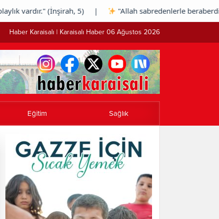
k vardır." (İnşirah, 5) |
"Allah sabredenlerle beraberdir."
Haber Karaisalı | Karaisalı Haber 06 Ağustos 2026
Eğitim
Sağlık