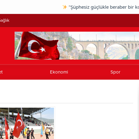
"Şüphesiz güçlükle beraber bir kolaylı
ağlık
et
Ekonomi
Spor